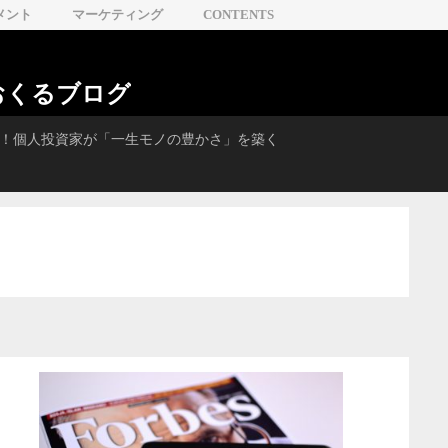
メント
マーケティング
CONTENTS
おくるブログ
学ぶ！個人投資家が「一生モノの豊かさ」を築く
【ワクセルが創る未来
会課題解決の新しいカ