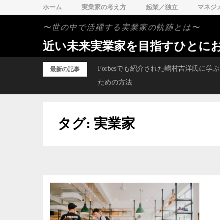
Skip
ホーム
実業家の考え方
起業／独立
マネジ
to
〜世の中で活躍する実業家の軌跡とは〜
content
近い未来実業家を目指すひとに
崎・青島から始まる次世代の
Forbesでも紹介された嶋村吉洋氏に
最新の記事
ための方法
タグ:
実業家