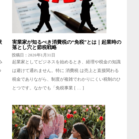
献
実業家が知るべき消費税の“免税”とは｜起業時の
落とし穴と節税戦略
2026年1月31日
み
起業家としてビジネスを始めるとき、経理や税金の知識
つ
は避けて通れません。特に 消費税 は売上と直接関わる
税金でありながら、制度が複雑でわかりにくい税制のひ
とつです。なかでも「免税事業 [ … ]