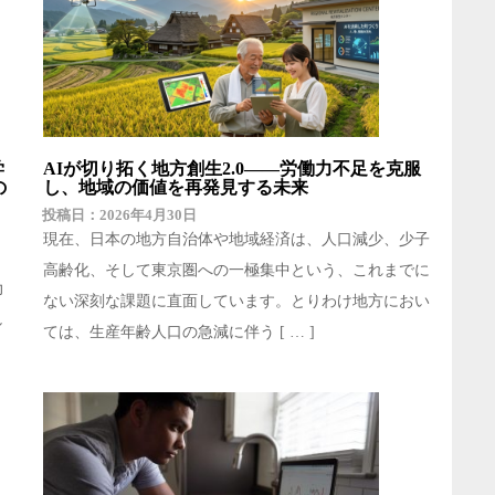
学
AIが切り拓く地方創生2.0――労働力不足を克服
の
し、地域の価値を再発見する未来
2026年4月30日
現在、日本の地方自治体や地域経済は、人口減少、少子
高齢化、そして東京圏への一極集中という、これまでに
力
ない深刻な課題に直面しています。とりわけ地方におい
し
ては、生産年齢人口の急減に伴う [ … ]