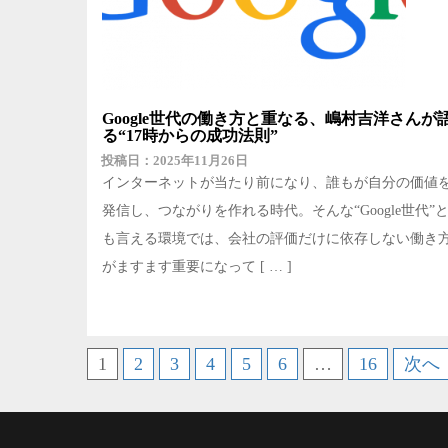
Google世代の働き方と重なる、嶋村吉洋さんが
る“17時からの成功法則”
2025年11月26日
インターネットが当たり前になり、誰もが自分の価値
発信し、つながりを作れる時代。そんな“Google世代”
も言える環境では、会社の評価だけに依存しない働き
がますます重要になって [ … ]
投
1
2
3
4
5
6
…
16
次へ
稿
の