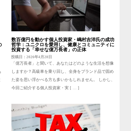
数百億円を動かす個人投資家・嶋村吉洋氏の成功
の
哲学：ユニクロを愛用し、健康とコミュニティに
投資する「幸せな億万長者」の正体
2026年4月28日
「億万長者」と聞いて、あなたはどのような生活を想像
あ
しますか？高級車を乗り回し、全身をブランド品で固め
と
た姿を思い浮かべる方も多いかもしれません。 しかし、
今回ご紹介する個人投資家・実 [ … ]