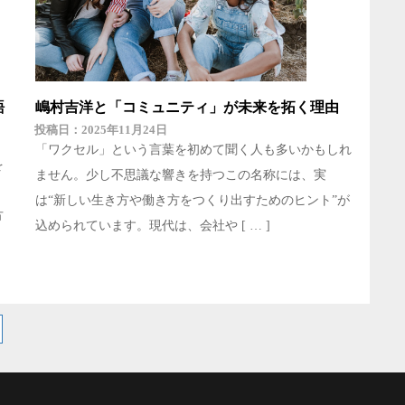
語
嶋村吉洋と「コミュニティ」が未来を拓く理由
2025年11月24日
「ワクセル」という言葉を初めて聞く人も多いかもしれ
を
ません。少し不思議な響きを持つこの名称には、実
と
は“新しい生き方や働き方をつくり出すためのヒント”が
方
込められています。現代は、会社や [ … ]