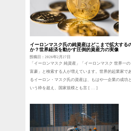
イーロンマスク氏の純資産はどこまで拡大する
か？世界経済を動かす圧倒的資産力の実像
2026年2月27日
「イーロンマスク 純資産」「イーロンマスク 世界一の
富豪」と検索する人が増えています。世界的起業家で
るイーロン・マスク氏の資産は、もはや一企業の成功
いう枠を超え、国家規模とも言 [ … ]