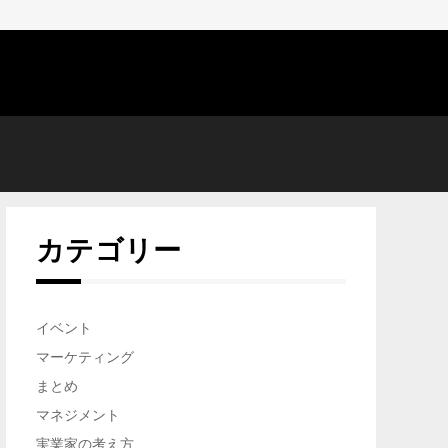
】青島テックから「つながるーしぶ」まで、共創が生み出す社
嶋村吉
タチ
発信ま
カテゴリー
イベント
マーケティング
まとめ
マネジメント
実業家の考え方