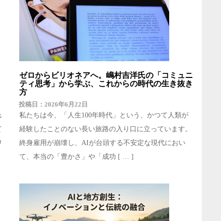
ゼロからビリオネアへ。嶋村吉洋氏の「コミュニ
ティ思考」から学ぶ、これからの時代の生き抜き
方
2026年6月22日
れ
私たちは今、「人生100年時代」という、かつて人類が
て
経験したことのない長い旅路の入り口に立っています。
ワ
終身雇用が崩壊し、AIが台頭する不安定な現代におい
て、本当の「豊かさ」や「成功 [ … ]