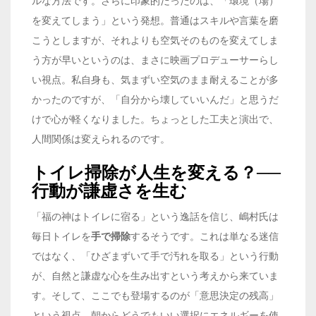
ルな方法です。さらに印象的だったのは、「環境（場）
を変えてしまう」という発想。普通はスキルや言葉を磨
こうとしますが、それよりも空気そのものを変えてしま
う方が早いというのは、まさに映画プロデューサーらし
い視点。私自身も、気まずい空気のまま耐えることが多
かったのですが、「自分から壊していいんだ」と思うだ
けで心が軽くなりました。ちょっとした工夫と演出で、
人間関係は変えられるのです。
トイレ掃除が人生を変える？──
行動が謙虚さを生む
「福の神はトイレに宿る」という逸話を信じ、嶋村氏は
毎日トイレを
手で掃除
するそうです。これは単なる迷信
ではなく、「ひざまずいて手で汚れを取る」という行動
が、自然と謙虚な心を生み出すという考えから来ていま
す。そして、ここでも登場するのが「意思決定の残高」
という視点。朝からどうでもいい選択にエネルギーを使