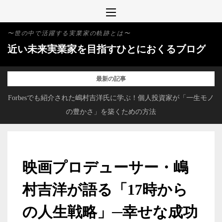
Skip
to
〜世の中で活躍する実業家の軌跡とは〜
content
近い未来実業家を目指すひとにおくるブログ
最新の記事
か
Forbesでも紹介された嶋村吉洋氏に学ぶ！個人投資家が「一生モノ
の豊かさ」を築くための方法
映画プロデューサー・嶋
村吉洋が語る「17時から
の人生戦略」─幸せな成功