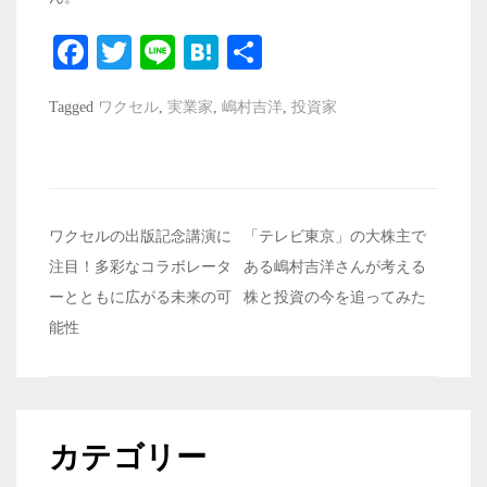
Fa
T
Li
H
共
ce
wi
ne
at
有
Tagged
ワクセル
,
実業家
,
嶋村吉洋
,
投資家
bo
tte
en
ok
r
a
投
ワクセルの出版記念講演に
「テレビ東京」の大株主で
稿
注目！多彩なコラボレータ
ある嶋村吉洋さんが考える
ナ
ーとともに広がる未来の可
株と投資の今を追ってみた
ビ
能性
ゲ
ー
シ
カテゴリー
ョ