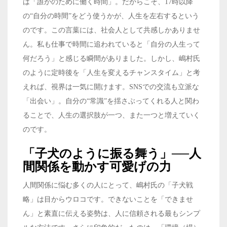
は「誰かのために働く時間」。だからこそ、17時以降
の“自分の時間”をどう使うかが、人生を左右するという
のです。この言葉には、社会人として共感しかありませ
ん。私も仕事で時間に追われていると「自分の人生って
何だろう」と感じる瞬間がありました。しかし、嶋村氏
のように定時後を「人生を変えるチャンスタイム」と考
えれば、視界は一気に開けます。SNSでの交流も立派な
「出会い」。自分の“常識”を揺さぶってくれる人と関わ
ることで、人生の選択肢が一つ、また一つと増えていく
のです。
「子犬のように振る舞う」──人
間関係を動かす可愛げの力
人間関係に悩む多くの人にとって、嶋村氏の「子犬戦
略」は目からウロコです。できないことを「できませ
ん」と素直に伝える姿勢は、人に信頼される最もシンプ