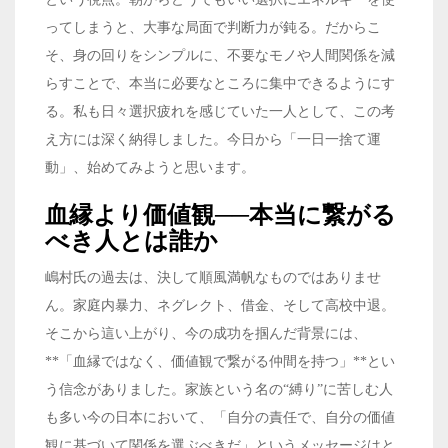
ってしまうと、大事な局面で判断力が鈍る。だからこ
そ、身の回りをシンプルに、不要なモノや人間関係を減
らすことで、本当に必要なところに集中できるようにす
る。私も日々選択疲れを感じていた一人として、この考
え方には深く納得しました。今日から「一日一捨て運
動」、始めてみようと思います。
血縁より価値観──本当に繋がる
べき人とは誰か
嶋村氏の過去は、決して順風満帆なものではありませ
ん。家庭内暴力、ネグレクト、借金、そして高校中退。
そこから這い上がり、今の成功を掴んだ背景には、
**「血縁ではなく、価値観で繋がる仲間を持つ」**とい
う信念がありました。家族という名の“縛り”に苦しむ人
も多い今の日本において、「自分の責任で、自分の価値
観に基づいて関係を選ぶべきだ」というメッセージはと