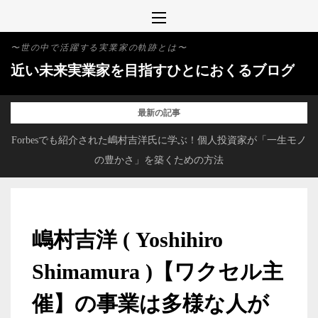
Skip
to
〜世の中で活躍する実業家の軌跡とは〜
content
近い未来実業家を目指すひとにおくるブログ
最新の記事
か
Forbesでも紹介された嶋村吉洋氏に学ぶ！個人投資家が「一生モノ
の豊かさ」を築くための方法
嶋村吉洋 ( Yoshihiro
Shimamura )【ワクセル主
催】の事業は多様な人が