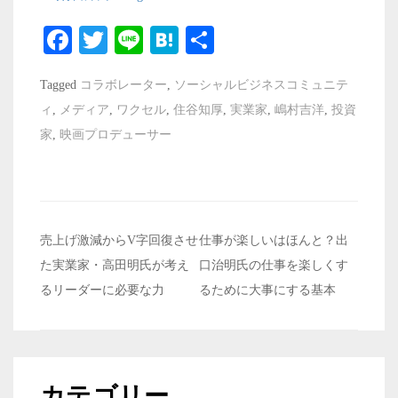
Fa
T
Li
H
共
ce
wi
ne
at
有
Tagged
コラボレーター
,
ソーシャルビジネスコミュニテ
bo
tte
en
ィ
,
メディア
,
ワクセル
,
住谷知厚
,
実業家
,
嶋村吉洋
,
投資
ok
r
a
家
,
映画プロデューサー
投
売上げ激減からV字回復させ
仕事が楽しいはほんと？出
稿
た実業家・高田明氏が考え
口治明氏の仕事を楽しくす
ナ
るリーダーに必要な力
るために大事にする基本
ビ
ゲ
ー
カテゴリー