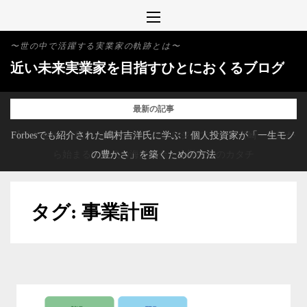
Skip
to
〜世の中で活躍する実業家の軌跡とは〜
content
近い未来実業家を目指すひとにおくるブログ
最新の記事
Forbesでも紹介された嶋村吉洋氏に学ぶ！個人投資家が「一生モノ
【ワクセル×青島テック】最新テクノロジーで挑む！宮崎・青島か
ら始まる次世代の海洋保全と水難救助のカタチ
の豊かさ」を築くための方法
タグ:
事業計画