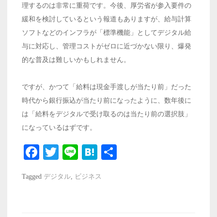
理するのは非常に重荷です。今後、厚労省が参入要件の
緩和を検討しているという報道もありますが、給与計算
ソフトなどのインフラが「標準機能」としてデジタル給
与に対応し、管理コストがゼロに近づかない限り、爆発
的な普及は難しいかもしれません。
ですが、かつて「給料は現金手渡しが当たり前」だった
時代から銀行振込が当たり前になったように、数年後に
は「給料をデジタルで受け取るのは当たり前の選択肢」
になっているはずです。
Fa
T
Li
H
共
ce
wi
ne
at
有
Tagged
デジタル
,
ビジネス
bo
tte
en
ok
r
a