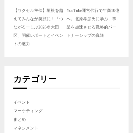
投
【ワクセル主催】垣根を越
YouTube運営代行で年商10億
稿
えてみんなが笑顔に！「つ
へ。北原孝彦氏に学ぶ、事
ナ
ながるーしぶ2026＠大田
業を加速させる戦略的パー
ビ
区」開催レポートとイベン
トナーシップの真髄
ゲ
トの魅力
ー
シ
ョ
カテゴリー
ン
イベント
マーケティング
まとめ
マネジメント