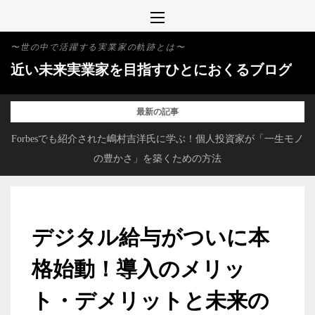
Skip
to
〜世の中で活躍する実業家の軌跡とは〜
content
近い未来実業家を目指すひとにおくるブログ
最新の記事
か
Forbesでも紹介された嶋村吉洋氏に学ぶ！個人投資家が「一生モノ
の豊かさ」を築くための方法
デジタル給与がついに本
格始動！導入のメリッ
ト・デメリットと未来の